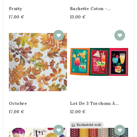
Fruity
Bachette Coton -
Carreaux De Ciment Blue
17,00 €
13,00 €
Tile
Octobre
Lot De 3 Torchons À
Confectionner
17,00 €
12,00 €
"COCKTAIL"
Exclusivité web