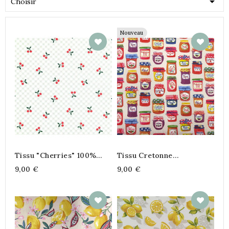

Choisir
Nouveau
Tissu "Cherries" 100%
Tissu Cretonne
Coton Motif Cerises &
"Confiture" 100% Coton
9,00 €
9,00 €
Vichy Vert – Largeur 140
Cm