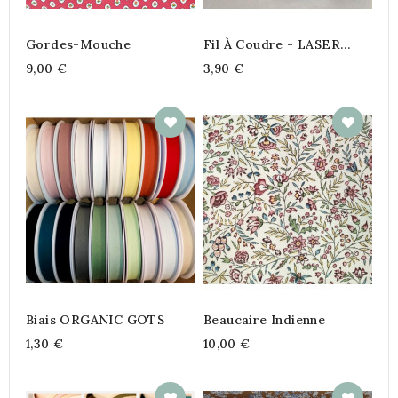
Gordes-Mouche
Fil À Coudre - LASER
Super Résistant Out Door
9,00 €
3,90 €
200m
Biais ORGANIC GOTS
Beaucaire Indienne
1,30 €
10,00 €