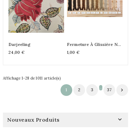
Darjeeling
Fermeture À Glissière N°2
(1)
24,00 €
1,00 €
Affichage 1-28 de 1011 article(s)
…
1
2
3
37


Nouveaux Produits