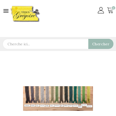
0

Chercher