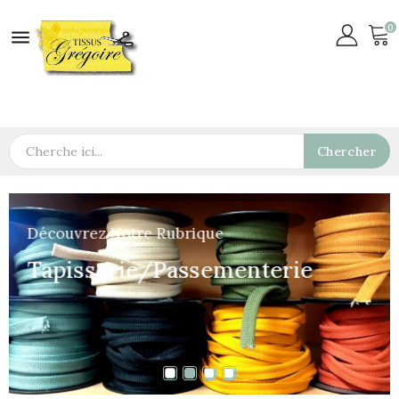
0

Chercher
Découvrez Notre Rubrique
Tapisserie/Passementerie