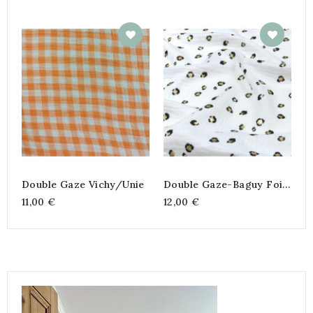
P
8
Double Gaze Vichy/Unie
Double Gaze-Baguy Foil
-135 Cm
11,00 €
12,00 €