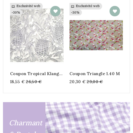
Exclusivité web
Exclusivité web
C
w
-30%
-30%
R
9
-
Coupon Tropical Klang
Coupon Triangle 1.40 M
Par INKFABRIK 1m20
Prix
Prix
18,55 €
26,50 €
20,30 €
29,00 €
habituel
habituel
Charmant