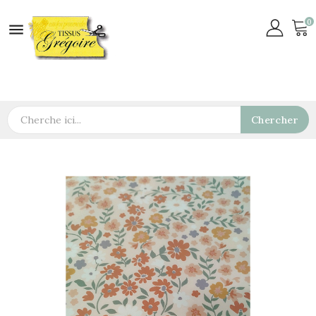
0

Chercher