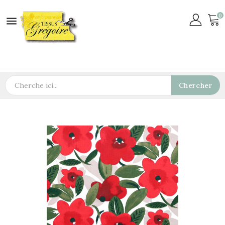
0

Chercher