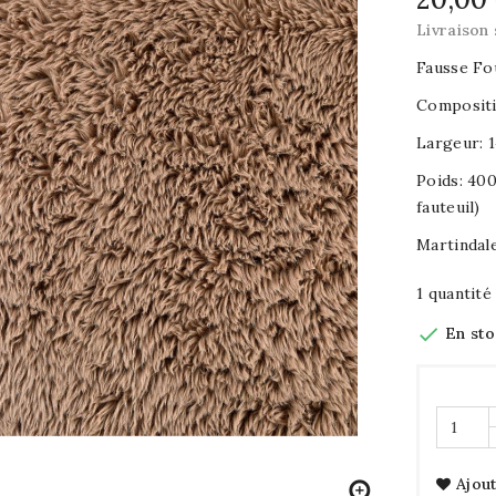
Livraison 
Fausse Fo
Compositi
Largeur: 
Poids: 400
fauteuil)
Martindal
1 quantité

En st
Ajout
