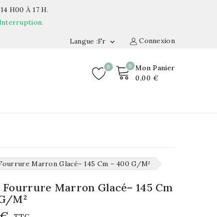
14 H00 À 17 H.
Interruption.
Connexion
Langue :fr

0
0
Mon Panier
0,00 €
Fourrure Marron Glacé– 145 Cm – 400 G/m²
 Fourrure Marron Glacé– 145 Cm
 G/m²
 €
TTC