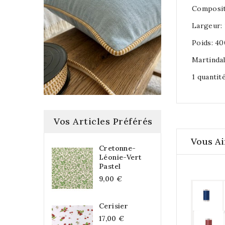
Composit
Largeur:
Poids: 40
Martinda
1 quantit
Vos Articles Préférés
Vous Ai
Cretonne-
Léonie-Vert
Pastel
9,00 €
Cerisier
17,00 €