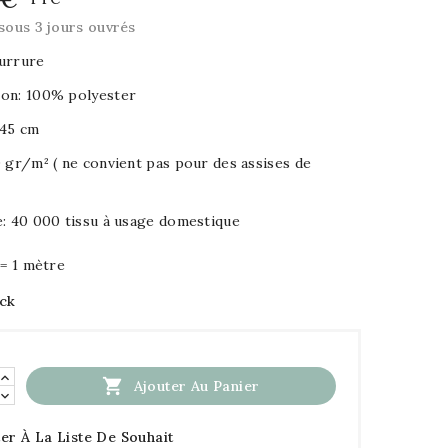
sous 3 jours ouvrés
urrure
on: 100% polyester
145 cm
 gr/m² ( ne convient pas pour des assises de
e: 40 000 tissu à usage domestique
 = 1 mètre
ock

Ajouter Au Panier
er À La Liste De Souhait