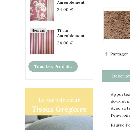
Ameublement...
24,00 €
Tissu
Nouveau
Ameublement...
24,00 €
Partager
Tous Les Produits
Descript
Apportez 
Le coup de cœur
doux et s
Tissus Grégoire
Avec sa t
l’enviro
Fausse F