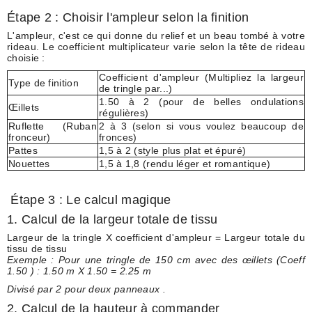
Étape 2 : Choisir l'ampleur selon la finition
L'ampleur, c'est ce qui donne du relief et un beau tombé à votre
rideau. Le coefficient multiplicateur varie selon la tête de rideau
choisie :
Coefficient d'ampleur (Multipliez la largeur
Type de finition
de tringle par...)
1.50 à 2
(pour de belles ondulations
Œillets
régulières)
Ruflette (Ruban
2 à 3
(selon si vous voulez beaucoup de
fronceur)
fronces)
Pattes
1,5 à 2
(style plus plat et épuré)
Nouettes
1,5 à 1,8
(rendu léger et romantique)
Étape 3 : Le calcul magique
1. Calcul de la largeur totale de tissu
Largeur de la tringle X coefficient d'ampleur = Largeur totale du
tissu de tissu
Exemple : Pour une tringle de 150 cm avec des œillets (Coeff
1.50 ) : 1.50 m X 1.50
= 2.25 m
Divisé par 2 pour deux panneaux .
2. Calcul de la hauteur à commander