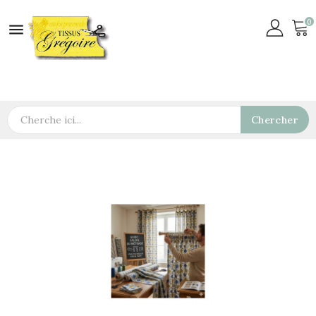
0

Chercher