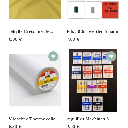
Jekyll- Cretonne De
Fils 500m Mettler Amann
Coton Uni
6,00 €
7,00 €
Vlieseline Thermocollant
Aiguilles Machines À
H250
Coudre
6,50 €
2,90 €