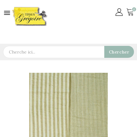
0

Chercher