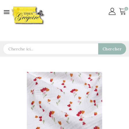
0

Chercher