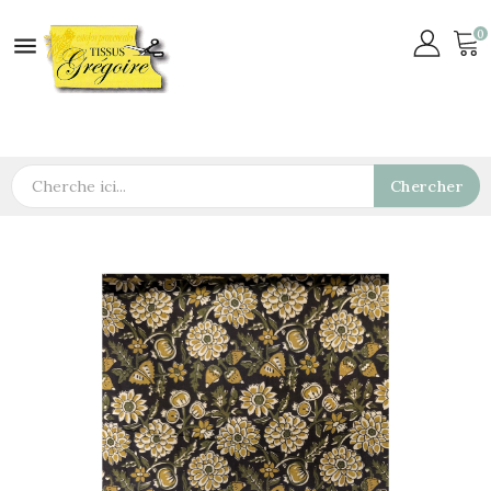
0

Chercher