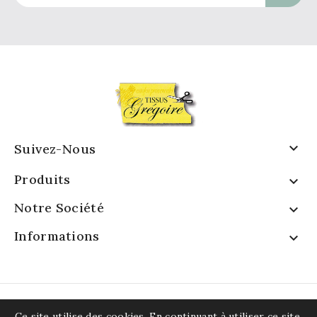

Suivez-Nous
Produits

Notre Société

Informations

Ce site utilise des cookies. En continuant à utiliser ce site,