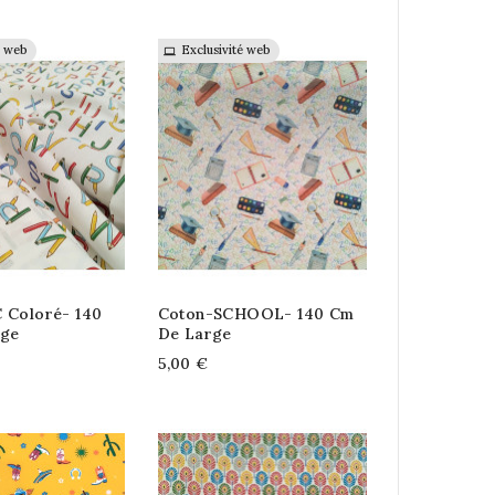
é web
Exclusivité web
 Coloré- 140
Coton-SCHOOL- 140 Cm
rge
De Large
5,00 €