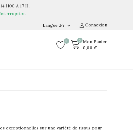
14 H00 À 17 H.
Interruption.
Connexion
Langue :fr

0
0
Mon Panier
0,00 €
res exceptionnelles sur une variété de tissus pour