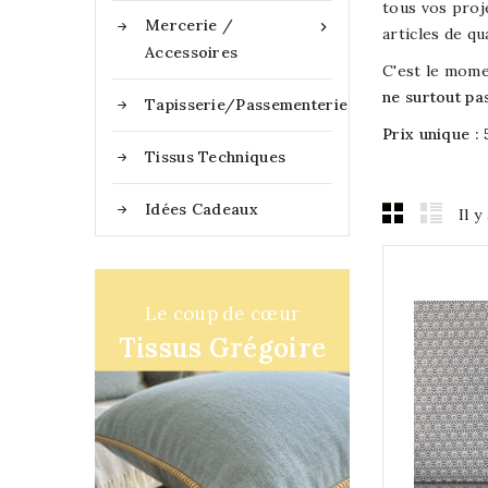
tous vos proj
Mercerie /

articles de qu
Accessoires
C'est le momen
ne surtout pa
Tapisserie/Passementerie
Prix unique : 
Tissus Techniques
Idées Cadeaux
Il y
Le coup de cœur
Tissus Grégoire