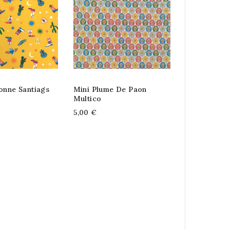
onne Santiags
Mini Plume De Paon
Multico
5,00 €