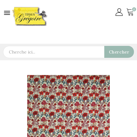
0

Chercher