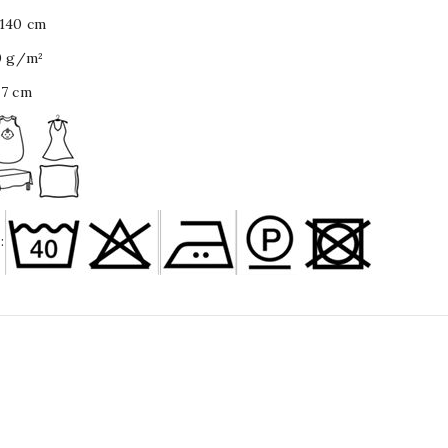
 140 cm
0 g/m²
17 cm
: