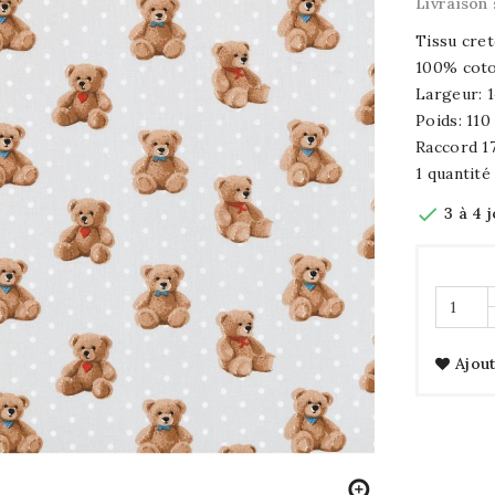
Livraison 
Tissu cre
100% cot
Largeur: 
Poids: 11
Raccord 1
1 quantité

3 à 4 
Ajout
