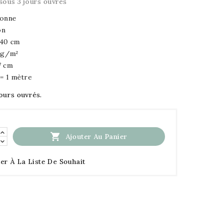
sous 3 jours ouvrés
tonne
on
140 cm
0 g/m²
7 cm
 = 1 mètre
jours ouvrés.

Ajouter Au Panier
er À La Liste De Souhait