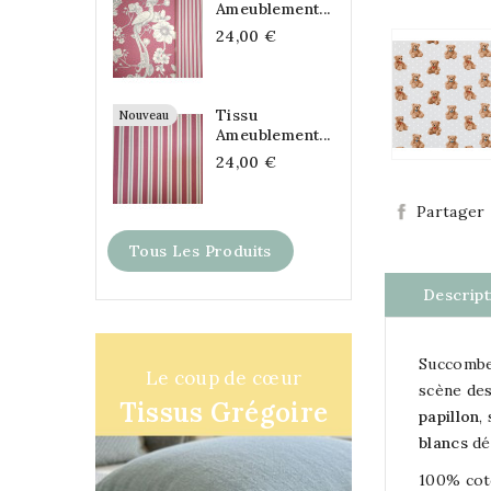
Ameublement...
24,00 €
Tissu
Nouveau
Ameublement...
24,00 €
Partager
Tous Les Produits
Descript
Succombe
Le coup de cœur
scène de
Tissus Grégoire
papillon
,
blancs
dé
100% co