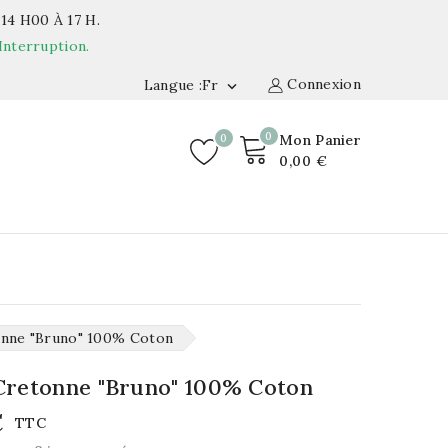
14 H00 À 17 H.
Interruption.
Connexion
Langue :fr

0
0
Mon Panier
0,00 €
onne "Bruno" 100% Coton
Cretonne "Bruno" 100% Coton
€
TTC