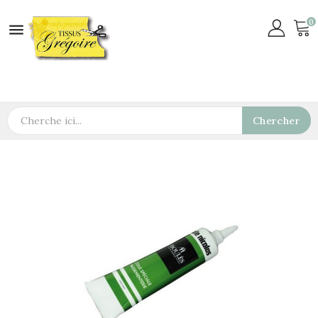
0

Chercher