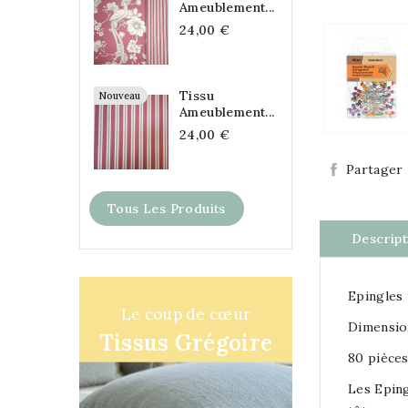
Ameublement...
24,00 €
Tissu
Nouveau
Ameublement...
24,00 €
Partager
Tous Les Produits
Descript
Epingles 
Le coup de cœur
Dimensio
Tissus Grégoire
80 pièce
Les Eping