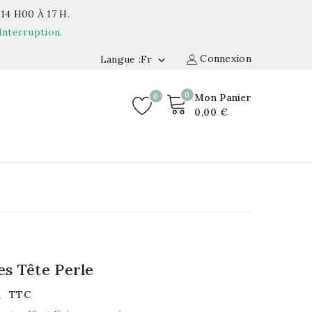
14 H00 À 17 H.
Interruption.
Connexion
Langue :fr

0
0
Mon Panier
0,00 €
es Tête Perle
€
TTC