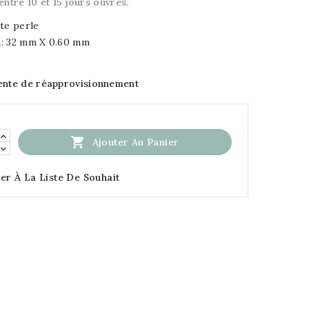
entre 10 et 15 jours ouvrés.
te perle
: 32 mm X 0.60 mm
ente de réapprovisionnement

Ajouter Au Panier
er À La Liste De Souhait