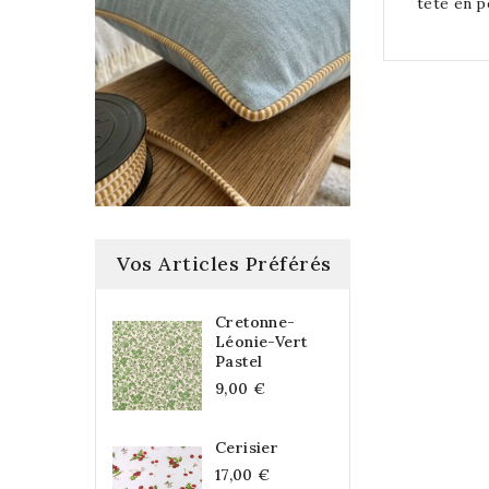
tête en p
Vos Articles Préférés
Cretonne-
Léonie-Vert
Pastel
9,00 €
Cerisier
17,00 €