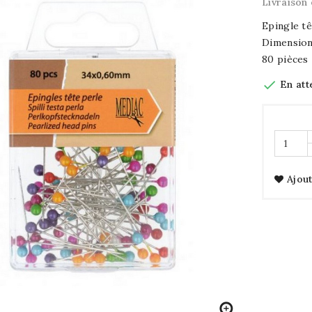
Livraison 
Epingle tê
Dimension
80 pièces

En att
Ajout
