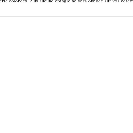
erle colorées. Plus aucune épingle ne sera oubliée sur vos vêtem