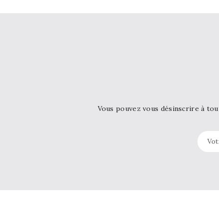
coup
de
cœur
Tissus
Grégoire
Vous pouvez vous désinscrire à tou