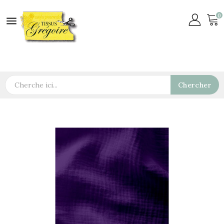
0

Chercher