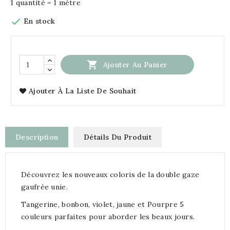
1 quantité = 1 mètre

En stock

Ajouter Au Panier
Ajouter À La Liste De Souhait
Description
Détails Du Produit
Découvrez les nouveaux coloris de la double gaze
gaufrée unie.
Tangerine, bonbon, violet, jaune et Pourpre 5
couleurs parfaites pour aborder les beaux jours.