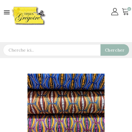
0

Chercher