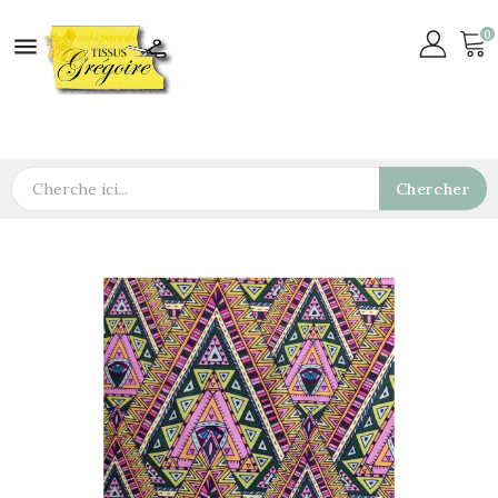
0

Chercher