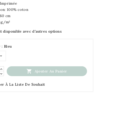
 Imprimée
on: 100% coton
160 cm
0 g/m²
t disponible avec d'autres options
 : Bleu

Ajouter Au Panier
er À La Liste De Souhait