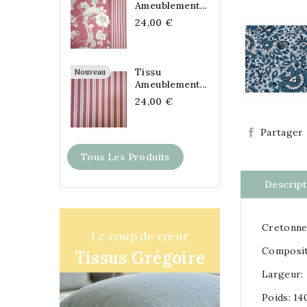
Ameublement...
24,00 €
Tissu
Nouveau
Ameublement...
24,00 €
Partager
Tous Les Produits
Descript
Cretonne
Le coup de cœur
Composit
Tissus Grégoire
Largeur:
Poids: 1