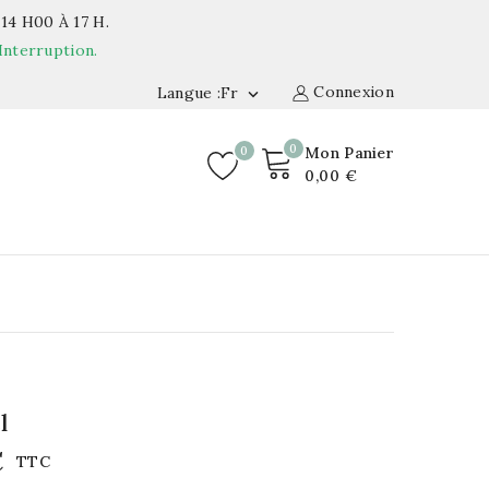
14 H00 À 17 H.
Interruption.
Connexion
Langue :fr

0
0
Mon Panier
0,00 €
l
€
TTC