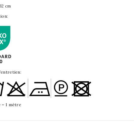
32 cm
tion:
'entretien:
é = 1 mètre