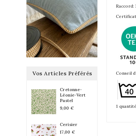
Raccord: 
Certifica
Vos Articles Préférés
Conseil d
Cretonne-
Léonie-Vert
Pastel
1 quantit
9,00 €
Cerisier
17,00 €