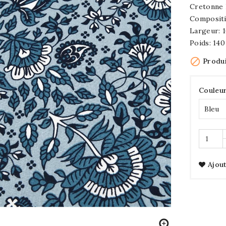
Cretonne
Compositi
Largeur: 
Poids: 14

Produi
Couleur
Ajout
