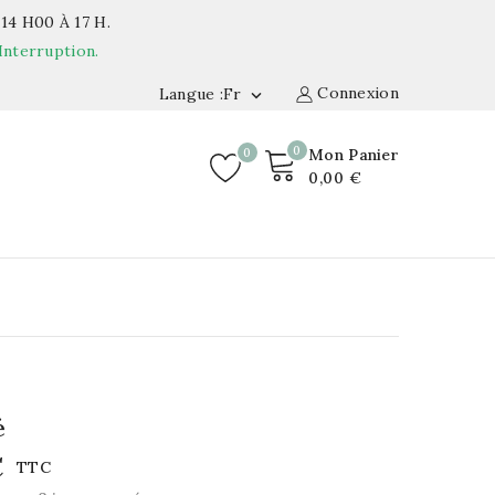
14 H00 À 17 H.
Interruption.
Connexion
Langue :fr

0
0
Mon Panier
0,00 €
é
€
TTC