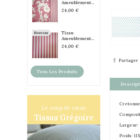
Ameublement...
24,00 €
Tissu
Nouveau
Ameublement...
24,00 €
Partager
Tous Les Produits
Descript
Cretonn
Le coup de cœur
Composit
Tissus Grégoire
Largeur:
Poids: 1