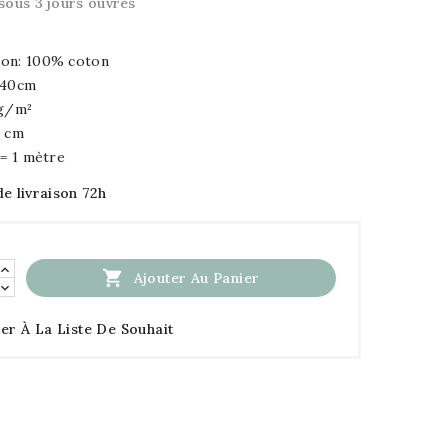
sous 3 jours ouvrés
on: 100% coton
140cm
5g/m²
5 cm
 = 1 mètre
de livraison 72h

Ajouter Au Panier
er À La Liste De Souhait