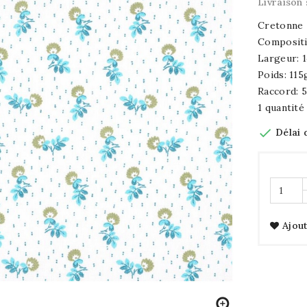
Livraison 
Cretonne
Compositi
Largeur: 
Poids: 11
Raccord: 
1 quantité

Délai 
Ajout
