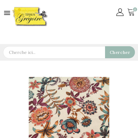
0

Chercher