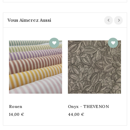
Vous Aimerez Aussi
R
I
4
Rouen
Onyx - THEVENON
14,00 €
44,00 €