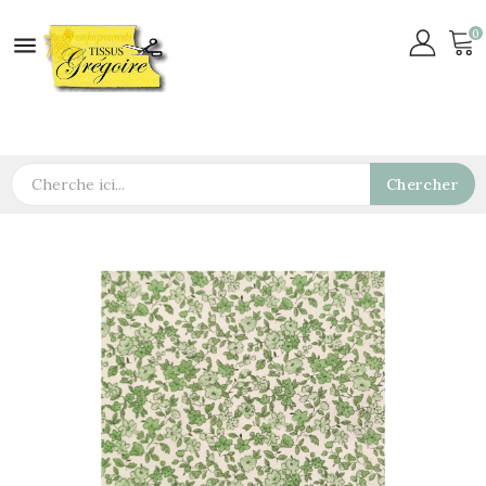
0

Chercher