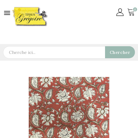
0

Chercher