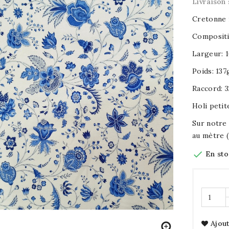
Livraison 
Cretonne
Compositi
Largeur: 
Poids: 13
Raccord: 
Holi petit
Sur notre 
au mètre (

En st
Ajout
