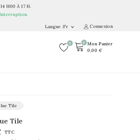
14 H00 À 17 H.
Interruption.
Connexion
Langue :fr

0
0
Mon Panier
0,00 €
lue Tile
lue Tile
€
TTC