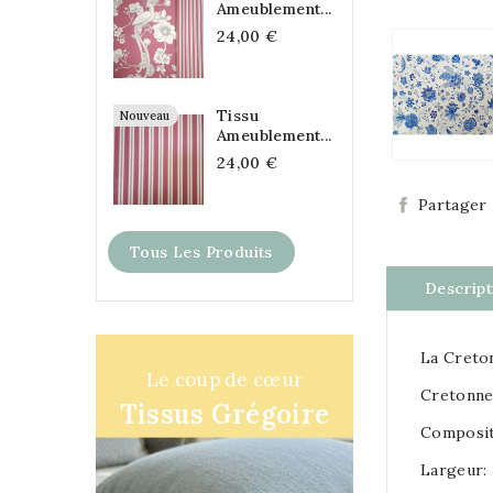
Ameublement...
24,00 €
Tissu
Nouveau
Ameublement...
24,00 €
Partager
Tous Les Produits
Descript
La Creton
Le coup de cœur
Cretonne
Tissus Grégoire
Composit
Largeur: