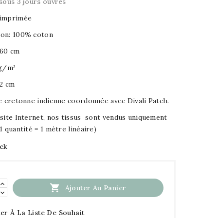
sous 3 jours ouvrés
 imprimée
on: 100% coton
160 cm
7g/m²
32 cm
e cretonne indienne coordonnée avec Divali Patch.
site Internet, nos tissus sont vendus uniquement
1 quantité = 1 mètre linéaire)
ock

Ajouter Au Panier
er À La Liste De Souhait