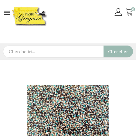
0

Chercher