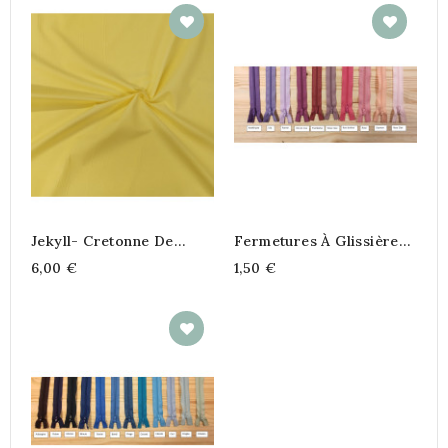
Jekyll- Cretonne De
Fermetures À Glissières
Coton Uni
N°2 (4)
6,00 €
1,50 €