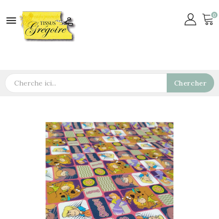
0

Chercher