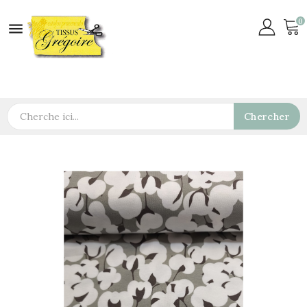
0

Chercher