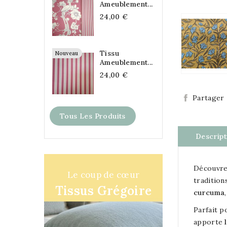
Ameublement...
24,00 €
Tissu
Nouveau
Ameublement...
24,00 €
Partager
Tous Les Produits
Descript
Découvre
Le coup de cœur
tradition
Tissus Grégoire
curcuma
Parfait p
apporte