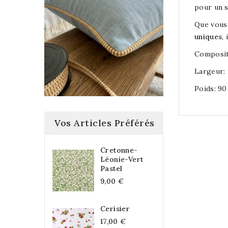
pour un s
Que vous 
uniques
,
Composit
Largeur:
Poids: 9
Vos Articles Préférés
Cretonne-
Léonie-Vert
Pastel
9,00 €
Cerisier
17,00 €