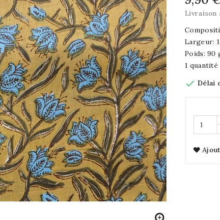
Livraison 
Compositi
Largeur: 
Poids: 90
1 quantité

Délai 
Ajout
