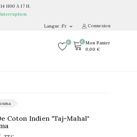
14 H00 À 17 H.
Interruption.
Connexion
Langue :fr

0
0
Mon Panier
0,00 €
rcuma
De Coton Indien "Taj-Mahal"
ma
€
TTC