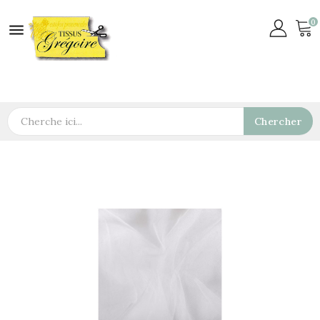
0

Chercher