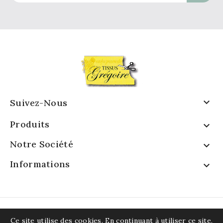

Suivez-Nous
Produits

Notre Société

Informations

Ce site utilise des cookies. En continuant à utiliser ce site,