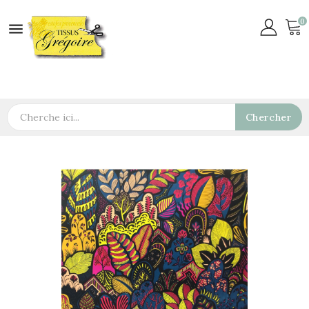
0

Chercher