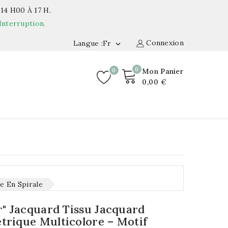
14 H00 À 17 H.
Interruption.
Connexion
Langue :fr

0
0
Mon Panier
0,00 €
e En Spirale
r" Jacquard Tissu Jacquard
rique Multicolore – Motif