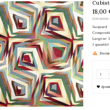
Cubist
18,00
Livraison 
Jacquard
Compositi
Largeur: 
1 quantité

Derni
Ajout