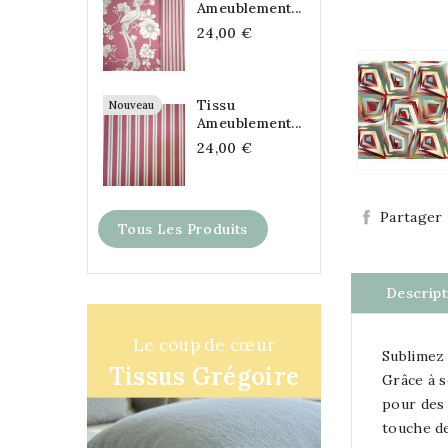
Ameublement...
24,00 €
Tissu
Nouveau
Ameublement...
24,00 €
Partager
Tous Les Produits
Descript
Le coup de cœur
Sublimez 
Tissus Grégoire
Grâce à s
pour des 
touche de