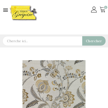
0

Chercher